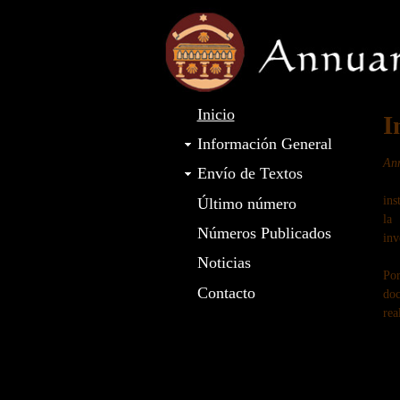
Inicio
I
Información General
An
Envío de Textos
Sa
ins
Último número
la
Números Publicados
inv
Noticias
Po
Contacto
doc
rea