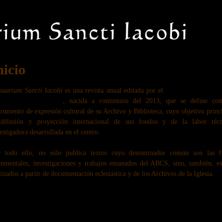
nicio
nuarium Sancti Iacobi
es una revista anual editada por el
Cabildo de la Cated
ntiago de Compostela
, nacida a comienzos del 2013, que se define co
trumento de expresión cultural de su Archivo y Biblioteca, cuyo objetivo princi
 difusión y proyección internacional de sus fondos y de la labor téc
estigadora desarrollada en el centro.
r todo ello, no sólo publica textos cuyo denominador común son las f
umentales, investigaciones y trabajos emanados del ABCS, sino, también, es
lizados a partir de documentación eclesiástica y de los Archivos de la Iglesia.